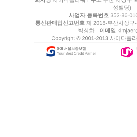
회사명
사이다플라워
주소
부산 사상구 학감
성빌딩)
사업자 등록번호
352-86-01
통신판매업신고번호
제 2018-부산사상구-
박상화
이메일
kimjaer
Copyright © 2001-2013 사이다플라워.
SGI 서울보증보험
Your Best Credit Parner