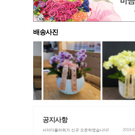
배송사진
공지사항
2019-0
사이다플라워가 신규 오픈하였습니다!