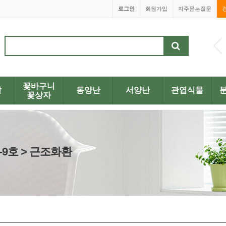
로그인
회원가입
자주묻는질문
1668-4200
꽃바구니
발
동양난
서양난
관엽식물
꽃상자
-9호 > 근조화환