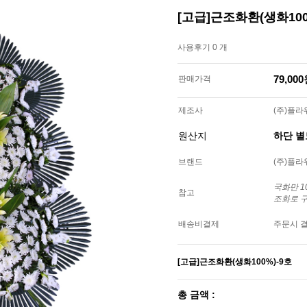
[고급]근조화환(생화100
사용후기 0 개
79,00
판매가격
제조사
(주)플
원산지
하단 
브랜드
(주)플
국화만 
참고
조화로 
배송비결제
주문시 
[고급]근조화환(생화100%)-9호
총 금액 :