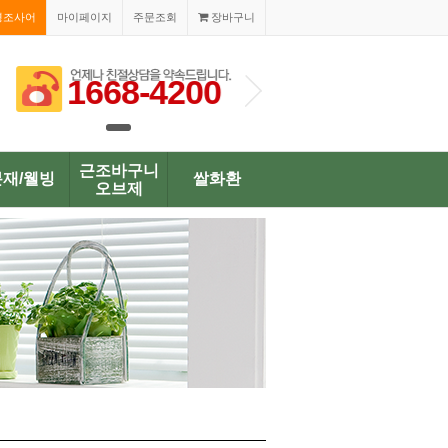
경조사어
마이페이지
주문조회
장바구니
1668-4200
1668-420
근조바구니
분재/웰빙
쌀화환
오브제