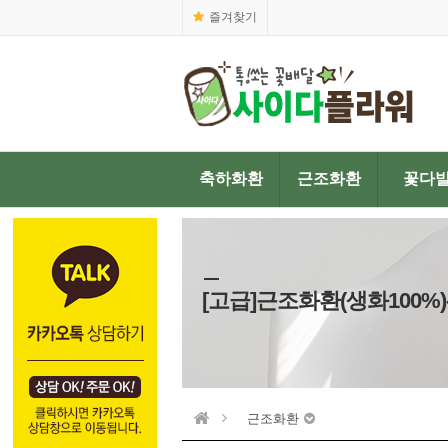
즐겨찾기
축하화환
근조화환
꽃다
[고급]근조화환(생화100%)
근조화환