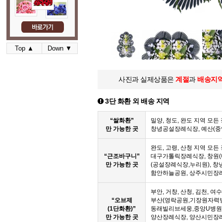
Top ▲
Down ▼
사진과 실제상품은
계절
과
배송지
3단 화환 외 배송 지역
“쌀화환”
밀양, 청도, 완도 지역 모
만 가능한 곳
창녕공설장례식장, 예산(
완도, 고령, 산청 지역 모
“근조바구니”
대구가톨릭장례식장, 창원(
만 가능한 곳
(공설장례식장,누리원), 창
함안하늘공원, 상주시민장
부안, 거창, 산청, 김천, 여
“오브제
부산(영락공원,기장원자력
(1단화환)”
동래빌리브세웅,중앙U병원,
만 가능한 곳
양산장례식장, 양산시민장