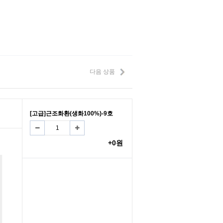
다음 상품
[고급]근조화환(생화100%)-9호
+0원