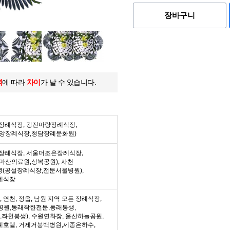
장바구니
역
에 따라
차이
가 날 수 있습니다.
든 장례식장, 강진마량장례식장,
중앙장례식장,청담장례문화원)
든 장례식장, 서울더조은장례식장,
마산의료원,상복공원), 사천
녕(공설장례식장,전문서울병원),
례식장
수, 연천, 정읍, 남원 지역 모든 장례식장,
병원,동래착한전문,동래봉생,
좌천봉생), 수원연화장, 울산하늘공원,
례호텔, 거제거붕백병원,세종은하수,