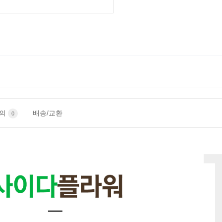
문의
배송/교환
0