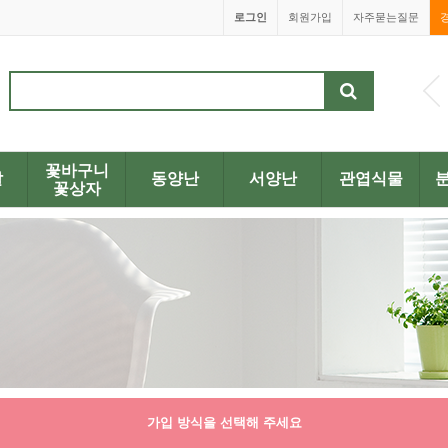
로그인
회원가입
자주묻는질문
1668-4200
꽃바구니
발
동양난
서양난
관엽식물
꽃상자
가입 방식을 선택해 주세요