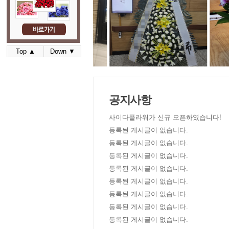
Top ▲
Down ▼
공지사항
사이다플라워가 신규 오픈하였습니다!
등록된 게시글이 없습니다.
등록된 게시글이 없습니다.
등록된 게시글이 없습니다.
등록된 게시글이 없습니다.
등록된 게시글이 없습니다.
등록된 게시글이 없습니다.
등록된 게시글이 없습니다.
등록된 게시글이 없습니다.