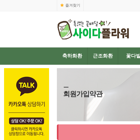
즐겨찾기
축하화환
근조화환
꽃다
회원가입약관