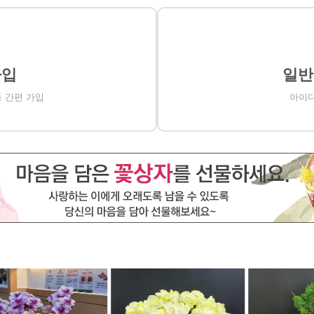
가입
일반
등 간편 가입
아이디