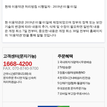
현재 이용약관 처리방침 시행일자 : 2019년 01월 01일
현 이용약관은 2019년 01월 01일에 제정되었으며 정부의 정책 또는 보안
기술의 변경에 따라 내용의 추가, 삭제 및 수정이 필요하면 일반적 내용
은 개정 최소 7일 전부터, 중요한 내용은 개정 최소 30일 전부터 홈페이지
의 ’이용약관’란을 통해 알릴 것입니다
고객센터(문자가능)
주문혜택
1668-4200
1
국내최저가/광역시무료배송
2
TV방송중!
FAX. 070-8740-9700
3
정품사용/재생화환NO
근무시간(07:00-21:00) 외
문자주문 주시면 익일 신속히
4
전국3시간내배송/사진전송
처리하겠습니다.
5
단체/기업/협회-월결제가능
6
대표번호 문자주문가능
7
모바일 부고장-무료서비스