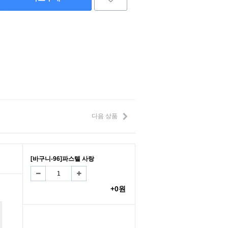
다음 상품
[바구니-96]파스텔 사랑
+0원