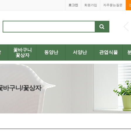
로그인
회원가입
자주묻는질문
1668-4200
꽃바구니
발
동양난
서양난
관엽식물
꽃상자
> 꽃바구니/꽃상자