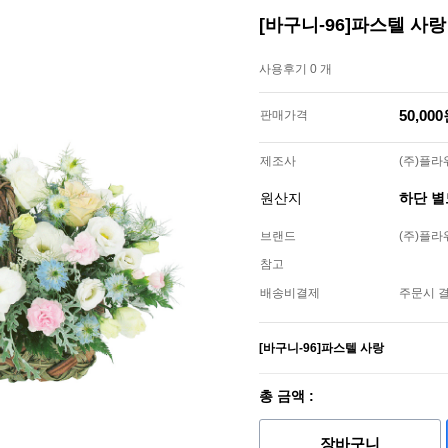
[바구니-96]파스텔 사랑
사용후기 0 개
50,00
판매가격
제조사
(주)플
원산지
하단 
브랜드
(주)플
참고
배송비결제
주문시 
[바구니-96]파스텔 사랑
총 금액 :
장바구니