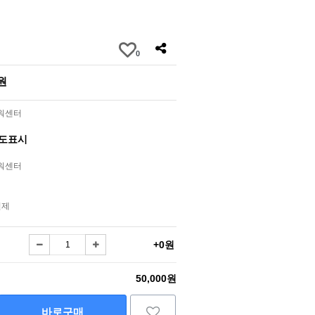
0
0원
라워센터
별도표시
라워센터
결제
+0원
50,000원
바로구매