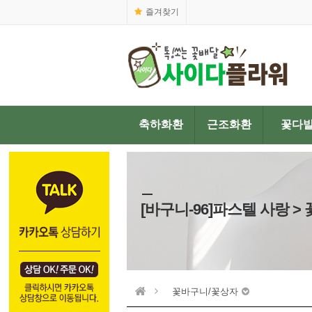
즐겨찾기
축하화환
근조화환
꽃다
[바구니-96]파스텔 사랑 
꽃바구니/꽃상자