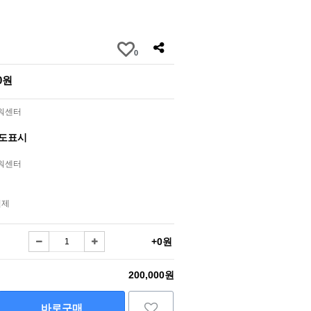
0
00원
라워센터
별도표시
라워센터
결제
+0원
200,000원
바로구매