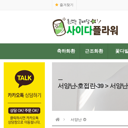
즐겨찾기
축하화환
근조화환
꽃다
서양난-호접란-39 > 서양난
서양난