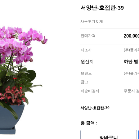
서양난-호접란-39
사용후기 0 개
200,0
판매가격
제조사
(주)플
원산지
하단 
브랜드
(주)플
참고
배송비결제
주문시 
서양난-호접란-39
총 금액 :
장바구니