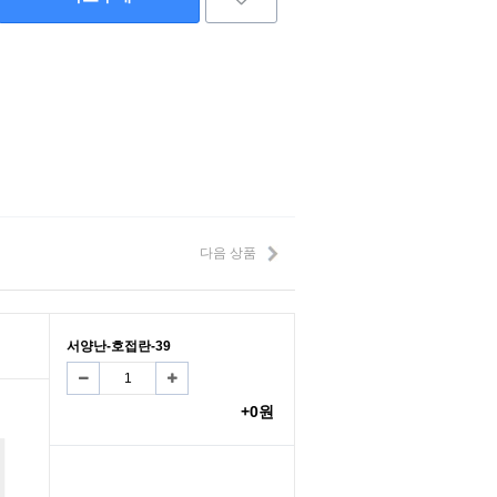
다음 상품
서양난-호접란-39
+0원