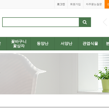
로그인
회원가입
자주묻는질문
1668-4200
꽃바구니
발
동양난
서양난
관엽식물
꽃상자