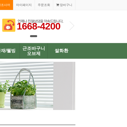
경조사어
마이페이지
주문조회
장바구니
1668-4200
1668-420
근조바구니
분재/웰빙
쌀화환
오브제