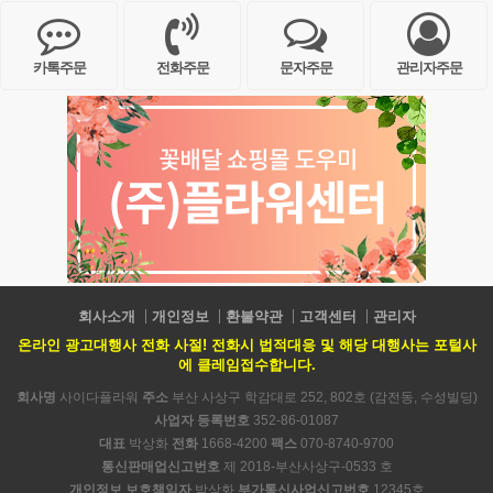
카톡주문
전화주문
문자주문
관리자주문
회사소개
개인정보
환불약관
고객센터
관리자
온라인 광고대행사 전화 사절! 전화시 법적대응 및 해당 대행사는 포털사
에 클레임접수합니다.
회사명
사이다플라워
주소
부산 사상구 학감대로 252, 802호 (감전동, 수성빌딩)
사업자 등록번호
352-86-01087
대표
박상화
전화
1668-4200
팩스
070-8740-9700
통신판매업신고번호
제 2018-부산사상구-0533 호
개인정보 보호책임자
박상화
부가통신사업신고번호
12345호