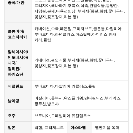
중국/대만
프리지아,해바라기,후룩스,석죽,관엽식물,동양란,
서양란,분재,다육선인장, 부자재(화분,화병,꽃바구니,
꽃상자,꽃포장재,리본 등)
카네이션,수국,레몬잎,프리저브드,골든볼,다알리아,
콜롬비아/
부바르디아,라넌큘러스,아스틸베,아이리스,안개,
코스타리카
카라,튤립
말레이시아/
인도네시아/
카네이션,관엽식물,부자재(화분,화병,꽃바구니,
태국/
꽃상자,꽃포장재,리본 등)
필리핀/
파키스탄
네덜란드
부바르디아,다알리아,라큘러스,튤립
버질리아,울부시,왁스플라워,만다린믹스,부케믹스,
남아공
핑쿠션,방크샤
호주
브로니아,그레빌리아,유칼립투스
일본
백합, 프리저브드
이스라엘
엘엔지움,목화