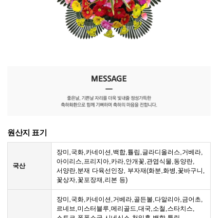
원산지 표기
장미,국화,카네이션,백합,튤립,글라디올러스,거베라,
아이리스,프리지아,카라,안개꽃,관엽식물,동양란,
국산
서양란,분재 다육선인장, 부자재(화분,화병,꽃바구니,
꽃상자,꽃포장재,리본 등)
장미,국화,카네이션,거베라,골든볼,다알리아,금어초,
르네브,미스터블루,메리골드,대국,소철,스타치스,
스토크 퐁퐁소국,시네신스,천일홍,백합,튤립,