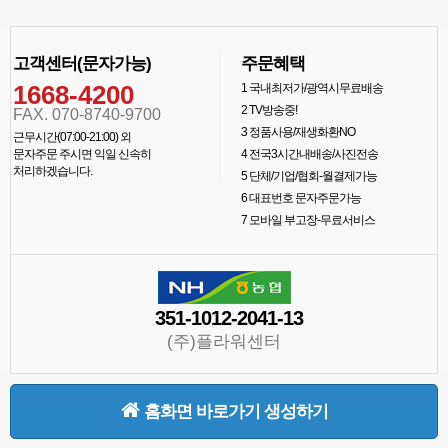
고객센터(문자가능)
주문혜택
1668-4200
1
국내최저가/광역시무료배송
2
TV방송중!
FAX. 070-8740-9700
3
정품사용/재생화환NO
근무시간(07:00-21:00) 외
문자주문 주시면 익일 신속히
4
전국3시간내배송/사진전송
처리하겠습니다.
5
단체/기업/협회-월결제가능
6
대표번호 문자주문가능
7
모바일 부고장-무료서비스
351-1012-2041-13
(주)플라워센터
홈화면 바로가기 생성하기