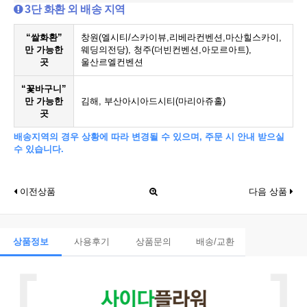
3단 화환 외 배송 지역
“쌀화환”
창원(엘시티/스카이뷰,리베라컨벤션,마산힐스카이,
만 가능한
웨딩의전당), 청주(더빈컨벤션,아모르아트),
곳
울산르엘컨벤션
“꽃바구니”
만 가능한
김해, 부산아시아드시티(마리아쥬홀)
곳
배송지역의 경우 상황에 따라 변경될 수 있으며, 주문 시 안내 받으실
수 있습니다.
이전상품
다음 상품
상품정보
사용후기
상품문의
배송/교환