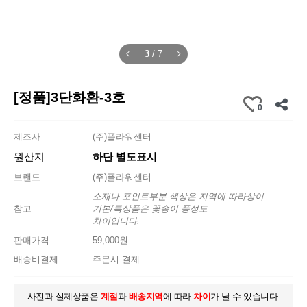
3
/
7
[정품]3단화환-3호
0
제조사
(주)플라워센터
원산지
하단 별도표시
브랜드
(주)플라워센터
소재나 포인트부분 색상은 지역에 따라상이.
참고
기본/특상품은 꽃송이 풍성도
차이입니다.
판매가격
59,000원
배송비결제
주문시 결제
사진과 실제상품은
계절
과
배송지역
에 따라
차이
가 날 수 있습니다.