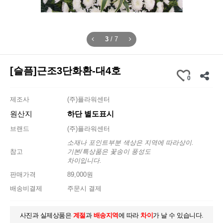
3
/
7
[슬픔]근조3단화환-대4호
0
제조사
(주)플라워센터
원산지
하단 별도표시
브랜드
(주)플라워센터
소재나 포인트부분 색상은 지역에 따라상이.
참고
기본/특상품은 꽃송이 풍성도
차이입니다.
판매가격
89,000원
배송비결제
주문시 결제
사진과 실제상품은
계절
과
배송지역
에 따라
차이
가 날 수 있습니다.