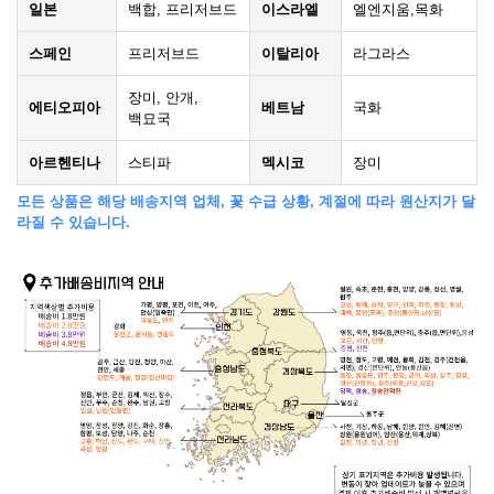
일본
백합, 프리저브드
이스라엘
엘엔지움,목화
스페인
프리저브드
이탈리아
라그라스
장미, 안개,
에티오피아
베트남
국화
백묘국
아르헨티나
스티파
멕시코
장미
모든 상품은 해당 배송지역 업체, 꽃 수급 상황, 계절에 따라 원산지가 달
라질 수 있습니다.