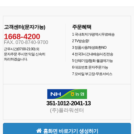
고객센터(문자가능)
주문혜택
1668-4200
1
국내최저가/광역시무료배송
2
TV방송중!
FAX. 070-8740-9700
3
정품사용/재생화환NO
근무시간(07:00-21:00) 외
문자주문 주시면 익일 신속히
4
전국3시간내배송/사진전송
처리하겠습니다.
5
단체/기업/협회-월결제가능
6
대표번호 문자주문가능
7
모바일 부고장-무료서비스
351-1012-2041-13
(주)플라워센터
홈화면 바로가기 생성하기