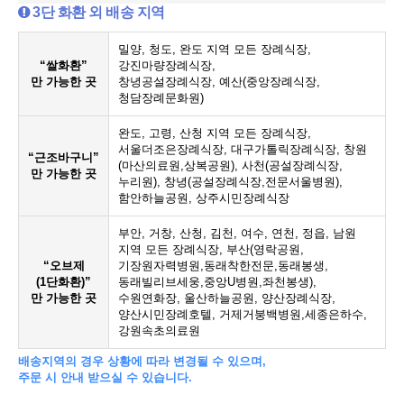
3단 화환 외 배송 지역
밀양, 청도, 완도 지역 모든 장례식장,
“쌀화환”
강진마량장례식장,
만 가능한 곳
창녕공설장례식장, 예산(중앙장례식장,
청담장례문화원)
완도, 고령, 산청 지역 모든 장례식장,
서울더조은장례식장, 대구가톨릭장례식장, 창원
“근조바구니”
(마산의료원,상복공원), 사천(공설장례식장,
만 가능한 곳
누리원), 창녕(공설장례식장,전문서울병원),
함안하늘공원, 상주시민장례식장
부안, 거창, 산청, 김천, 여수, 연천, 정읍, 남원
지역 모든 장례식장, 부산(영락공원,
“오브제
기장원자력병원,동래착한전문,동래봉생,
(1단화환)”
동래빌리브세웅,중앙U병원,좌천봉생),
만 가능한 곳
수원연화장, 울산하늘공원, 양산장례식장,
양산시민장례호텔, 거제거붕백병원,세종은하수,
강원속초의료원
배송지역의 경우 상황에 따라 변경될 수 있으며,
주문 시 안내 받으실 수 있습니다.