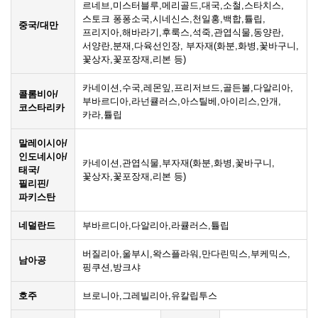
르네브,미스터블루,메리골드,대국,소철,스타치스,
스토크 퐁퐁소국,시네신스,천일홍,백합,튤립,
중국/대만
프리지아,해바라기,후룩스,석죽,관엽식물,동양란,
서양란,분재,다육선인장, 부자재(화분,화병,꽃바구니,
꽃상자,꽃포장재,리본 등)
카네이션,수국,레몬잎,프리저브드,골든볼,다알리아,
콜롬비아/
부바르디아,라넌큘러스,아스틸베,아이리스,안개,
코스타리카
카라,튤립
말레이시아/
인도네시아/
카네이션,관엽식물,부자재(화분,화병,꽃바구니,
태국/
꽃상자,꽃포장재,리본 등)
필리핀/
파키스탄
네덜란드
부바르디아,다알리아,라큘러스,튤립
버질리아,울부시,왁스플라워,만다린믹스,부케믹스,
남아공
핑쿠션,방크샤
호주
브로니아,그레빌리아,유칼립투스