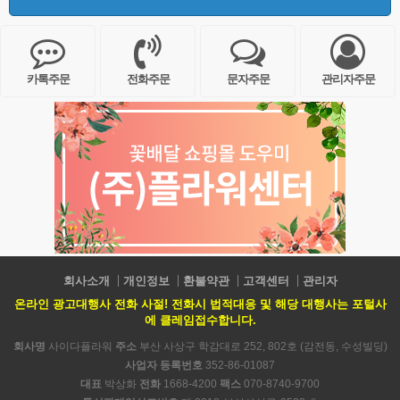
카톡주문
전화주문
문자주문
관리자주문
회사소개
개인정보
환불약관
고객센터
관리자
온라인 광고대행사 전화 사절! 전화시 법적대응 및 해당 대행사는 포털사
에 클레임접수합니다.
회사명
사이다플라워
주소
부산 사상구 학감대로 252, 802호 (감전동, 수성빌딩)
사업자 등록번호
352-86-01087
대표
박상화
전화
1668-4200
팩스
070-8740-9700