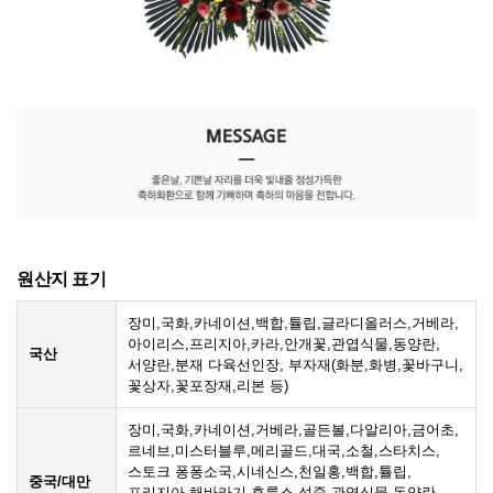
원산지 표기
장미,국화,카네이션,백합,튤립,글라디올러스,거베라,
아이리스,프리지아,카라,안개꽃,관엽식물,동양란,
국산
서양란,분재 다육선인장, 부자재(화분,화병,꽃바구니,
꽃상자,꽃포장재,리본 등)
장미,국화,카네이션,거베라,골든볼,다알리아,금어초,
르네브,미스터블루,메리골드,대국,소철,스타치스,
스토크 퐁퐁소국,시네신스,천일홍,백합,튤립,
중국/대만
프리지아,해바라기,후룩스,석죽,관엽식물,동양란,