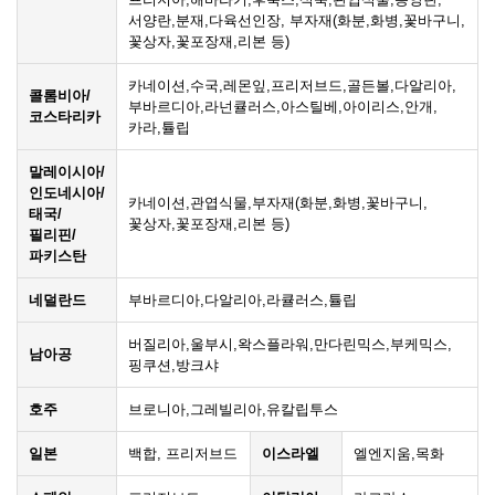
서양란,분재,다육선인장, 부자재(화분,화병,꽃바구니,
꽃상자,꽃포장재,리본 등)
카네이션,수국,레몬잎,프리저브드,골든볼,다알리아,
콜롬비아/
부바르디아,라넌큘러스,아스틸베,아이리스,안개,
코스타리카
카라,튤립
말레이시아/
인도네시아/
카네이션,관엽식물,부자재(화분,화병,꽃바구니,
태국/
꽃상자,꽃포장재,리본 등)
필리핀/
파키스탄
네덜란드
부바르디아,다알리아,라큘러스,튤립
버질리아,울부시,왁스플라워,만다린믹스,부케믹스,
남아공
핑쿠션,방크샤
호주
브로니아,그레빌리아,유칼립투스
일본
백합, 프리저브드
이스라엘
엘엔지움,목화