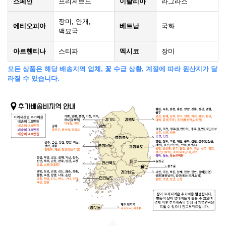
스페인
프리저브드
이탈리아
라그라스
장미, 안개,
에티오피아
베트남
국화
백묘국
아르헨티나
스티파
멕시코
장미
모든 상품은 해당 배송지역 업체, 꽃 수급 상황, 계절에 따라 원산지가 달
라질 수 있습니다.