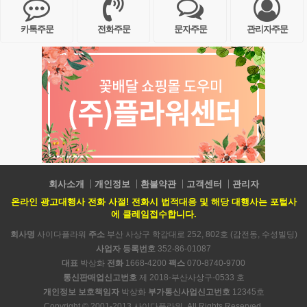
카톡주문
전화주문
문자주문
관리자주문
회사소개
개인정보
환불약관
고객센터
관리자
온라인 광고대행사 전화 사절! 전화시 법적대응 및 해당 대행사는 포털사
에 클레임접수합니다.
회사명
사이다플라워
주소
부산 사상구 학감대로 252, 802호 (감전동, 수성빌딩)
사업자 등록번호
352-86-01087
대표
박상화
전화
1668-4200
팩스
070-8740-9700
통신판매업신고번호
제 2018-부산사상구-0533 호
개인정보 보호책임자
박상화
부가통신사업신고번호
12345호
Copyright © 2001-2013 사이다플라워. All Rights Reserved.