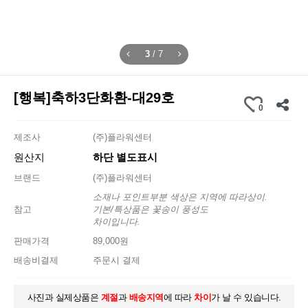
3
/
7
[행복]축하3단화환-대29호
0
제조사
(주)플라워센터
원산지
하단 별도표시
브랜드
(주)플라워센터
소재나 포인트부분 색상은 지역에 따라상이.
참고
기본/특상품은 꽃송이 풍성도
차이입니다.
판매가격
89,000원
배송비결제
주문시 결제
사진과 실제상품은
계절
과
배송지역
에 따라
차이
가 날 수 있습니다.