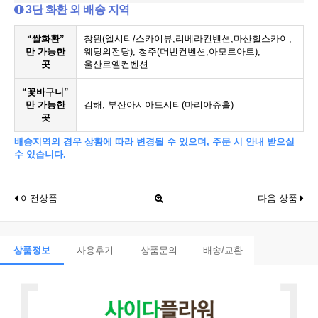
3단 화환 외 배송 지역
“쌀화환”
창원(엘시티/스카이뷰,리베라컨벤션,마산힐스카이,
만 가능한
웨딩의전당), 청주(더빈컨벤션,아모르아트),
곳
울산르엘컨벤션
“꽃바구니”
만 가능한
김해, 부산아시아드시티(마리아쥬홀)
곳
배송지역의 경우 상황에 따라 변경될 수 있으며, 주문 시 안내 받으실
수 있습니다.
이전상품
다음 상품
상품정보
사용후기
상품문의
배송/교환