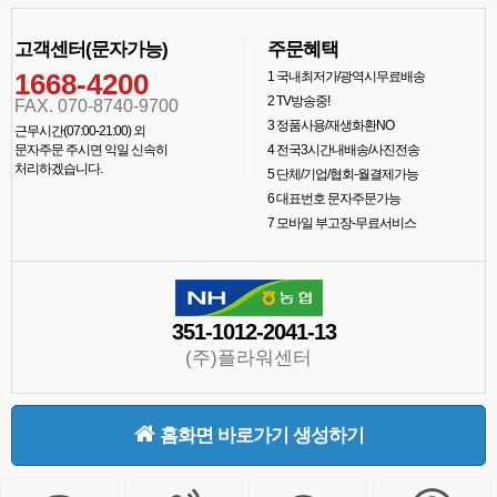
고객센터(문자가능)
주문혜택
1668-4200
1
국내최저가/광역시무료배송
2
TV방송중!
FAX. 070-8740-9700
3
정품사용/재생화환NO
근무시간(07:00-21:00) 외
문자주문 주시면 익일 신속히
4
전국3시간내배송/사진전송
처리하겠습니다.
5
단체/기업/협회-월결제가능
6
대표번호 문자주문가능
7
모바일 부고장-무료서비스
351-1012-2041-13
(주)플라워센터
홈화면 바로가기 생성하기